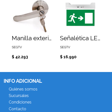
Manilla exterior con llave para barra antipánico
Señalética LED FONDO VERDE ICONO 3W con batería de respaldo
SEGTV
SEGTV
$ 42.293
$ 16.990
INFO ADICIONAL
Quiénes somos
Sucursales
Condiciones
Contacto