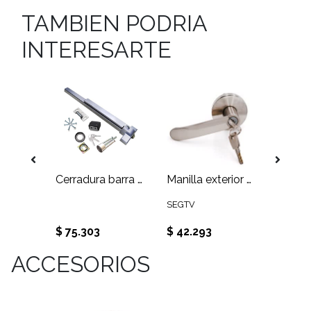
TAMBIEN PODRIA
INTERESARTE
Barra para salida de emergencia con aviso sonoro de puerta abierta
Cerradura barra antipánico para puerta de emergencia con cerradura exterior
Manilla exterior con llave para barra antipánico
SEGTV
SEGTV
$ 75.303
$ 42.293
$ 87.
ACCESORIOS