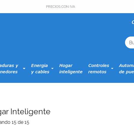
PRECIOS CON IVA
aduras y
Energia
Hogar
Controles
Automa
nedores
y cables
inteligente
remotos
de pue
ar Inteligente
ando 15 de 15