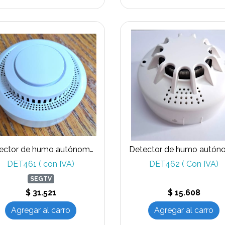
Detector de humo autónomo con comunicación TUYA WIFI
Detector de humo autó
DET461 ( con IVA)
DET462 ( Con IVA)
SEGTV
$ 31.521
$ 15.608
Agregar al carro
Agregar al carro