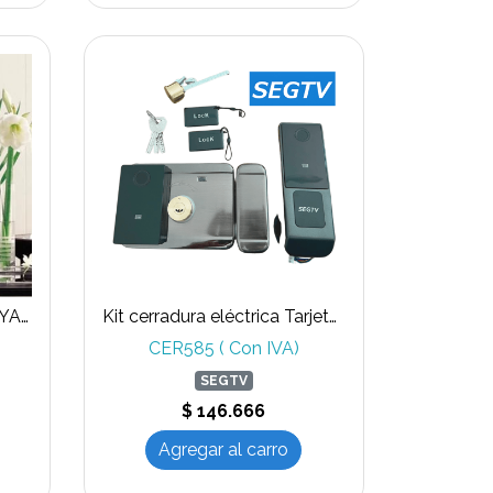
Kit de alarma GSM 4G TUYA SMART WIFI inalámbrica 433Mhz
Kit cerradura eléctrica Tarjeta 13,56 Mhz, clave, huella, WIFI APP TUYA uso interior y exterior
CER585 ( Con IVA)
SEGTV
$ 146.666
Agregar al carro