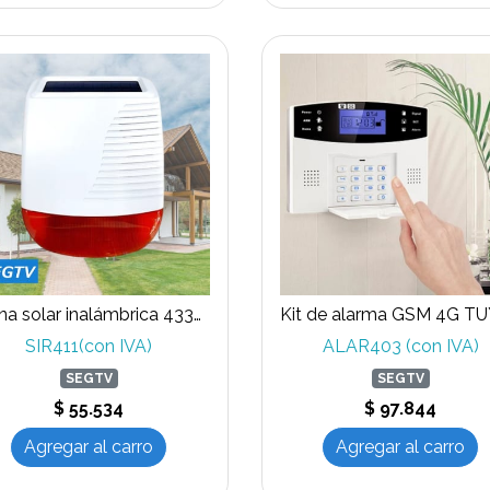
Sirena solar inalámbrica 433Mhz compatible con ALAR408 y ALAR403
SIR411(con IVA)
ALAR403 (con IVA)
SEGTV
SEGTV
$ 55.534
$ 97.844
Agregar al carro
Agregar al carro