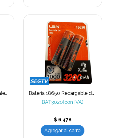
Candado con carga USB aleación de zinc, con huella digital, sin llave IP54
Batería 18650 Recargable de litio , marca LBN 3200mAh 3.7V 2 Unidades
BAT3020(con IVA)
$ 6.478
Agregar al carro