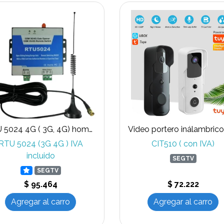
RTU 5024 4G ( 3G, 4G) homologados SUBTEL para abrir puertas, portones, accesos
RTU 5024 (3G 4G ) IVA
CIT510 ( con IVA)
incluido
SEGTV
SEGTV
$ 95.464
$ 72.222
Agregar al carro
Agregar al carro