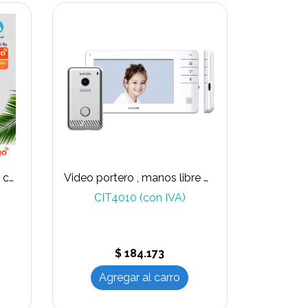
Video portero inálambrico conectado a WIFI APP TUYA
Video portero , manos libre marca KOcom , modelo KCV-S701EB + KC-S81M
CIT4010 (con IVA)
$ 184.173
Agregar al carro