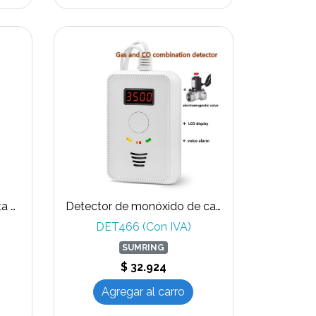
Interruptor hotel con tarjeta de proximidad 13.56Mhz
Detector de monóxido de carbono y gas LPG, gas natural autónomo 220 VAC
DET466 (Con IVA)
SUMRING
$ 32.924
Agregar al carro