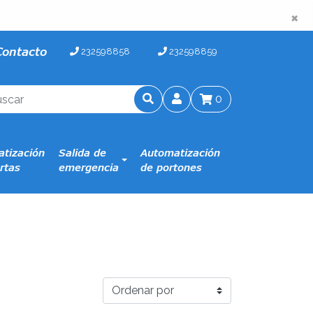
×
×
Contacto
232598858
232598859
0
tización
Salida de
Automatización
rtas
emergencia
de portones