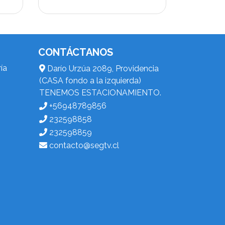
CONTÁCTANOS
ía
Darío Urzúa 2089, Providencia
(CASA fondo a la izquierda)
TENEMOS ESTACIONAMIENTO.
+56948789856
232598858
232598859
contacto@segtv.cl