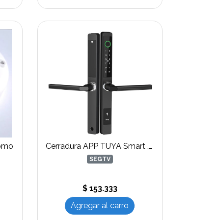
nomo
Cerradura APP TUYA Smart , huella tarjeta, clave y WIFI
SEGTV
$ 153.333
Agregar al carro