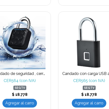
Candado de seguridad , cerradura de aleación de aluminio. Grado IP67
CER564 (con IVA)
CER565 (con IVA)
SEGTV
SEGTV
$ 18.778
$ 18.778
Agregar al carro
Agregar al carro