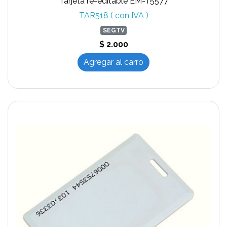
Tarjeta re-editable EM-T5577
TAR518 ( con IVA )
SEGTV
$ 2.000
Agregar al carro