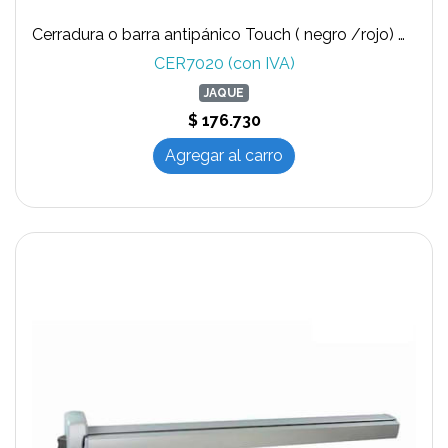
Cerradura o barra antipánico Touch ( negro /rojo) marca JAQUE T-300 B/N
CER7020 (con IVA)
JAQUE
$ 176.730
Agregar al carro