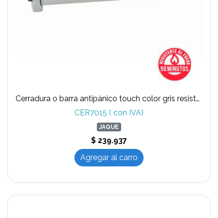
Cerradura o barra antipánico touch color gris resistente al fuego T395-04
CER7015 ( con IVA)
JAQUE
$ 239.937
Agregar al carro