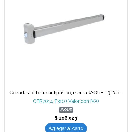
Cerradura o barra antipánico, marca JAQUE T310 con sirena incorporada avisa puerta abierta
CER7014 T310 ( Valor con IVA)
JAQUE
$ 206.029
Agregar al carro