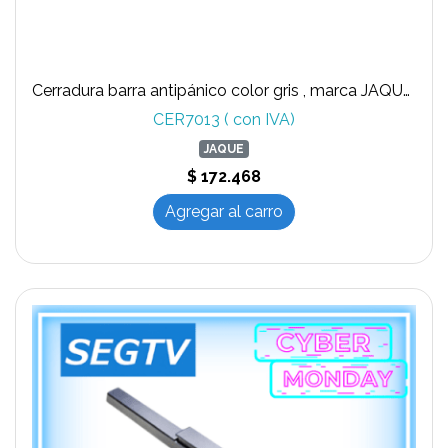
Cerradura barra antipánico color gris , marca JAQUE modelo T330-04 con micro switch
CER7013 ( con IVA)
JAQUE
$ 172.468
Agregar al carro