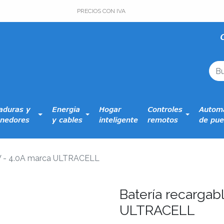
PRECIOS CON IVA
aduras y
Energia
Hogar
Controles
Automa
nedores
y cables
inteligente
remotos
de pue
2V - 4.0A marca ULTRACELL
Batería recargab
ULTRACELL