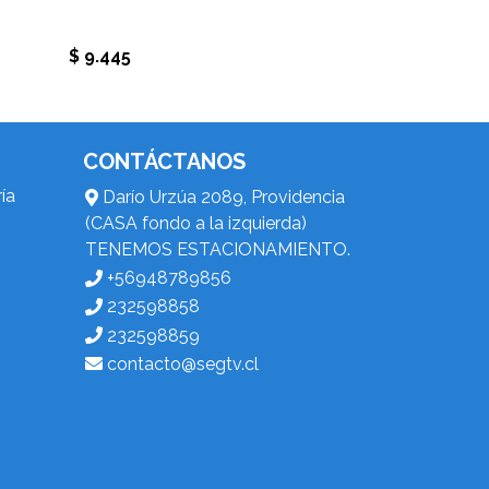
$ 9.445
CONTÁCTANOS
ía
Darío Urzúa 2089, Providencia
(CASA fondo a la izquierda)
TENEMOS ESTACIONAMIENTO.
+56948789856
232598858
232598859
contacto@segtv.cl