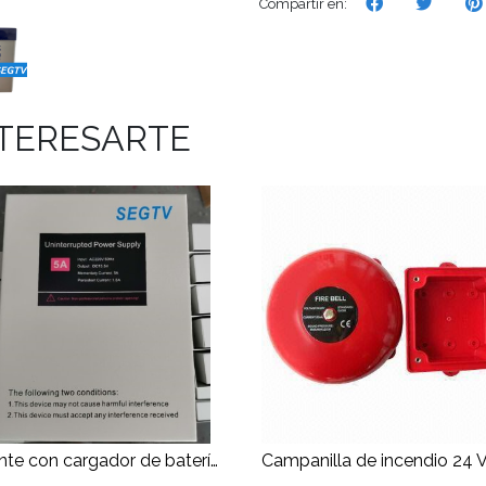
Compartir en:
NTERESARTE
Fuente con cargador de batería, temporizador y gabinete 220VAC 5Ah