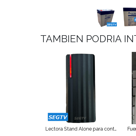
TAMBIEN PODRIA I
Lectora Stand Alone para control de Acceso tarjetas 125Khz con salida Wiegand