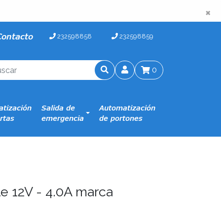
×
×
Contacto
232598858
232598859
0
tización
Salida de
Automatización
rtas
emergencia
de portones
le 12V - 4.0A marca