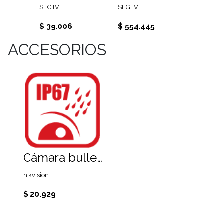
SEGTV
SEGTV
SEGTV
$ 39.006
$ 554.445
$ 52.
ACCESORIOS
Cámara bullet 2MP 1080 lente 2,8mm, iluminación infrarroja 20 metros
hikvision
$ 20.929