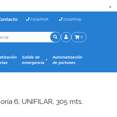
×
×
Contacto
232598858
232598859
0
tización
Salida de
Automatización
rtas
emergencia
de portones
ría 6, UNIFILAR, 305 mts.