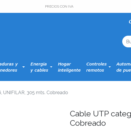
PRECIOS CON IVA
aduras y
Energia
Hogar
Controles
Automa
nedores
y cables
inteligente
remotos
de pue
6, UNIFILAR, 305 mts. Cobreado
Cable UTP catego
Cobreado