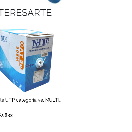
NTERESARTE
Cable UTP categoría 5e, MULTIFILAR, 24 awg, 100% C
67.633