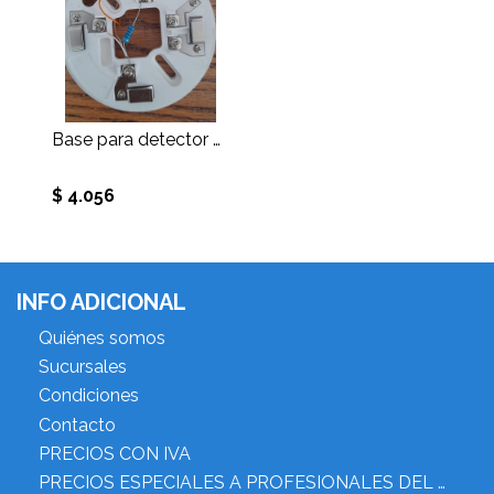
Base para detector de 4 hilos INC420
$ 4.056
INFO ADICIONAL
Quiénes somos
Sucursales
Condiciones
Contacto
PRECIOS CON IVA
PRECIOS ESPECIALES A PROFESIONALES DEL RUBRO