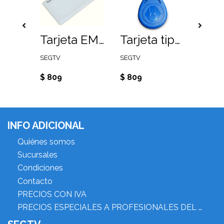
Pulsera de proximidad para lectoras 125Khz color azúl
Tarjeta EM gruesa 125KHz
Tarjeta tipo llevero 125Khz TAR504
SEGTV
SEGTV
$ 809
$ 809
$ 809
INFO ADICIONAL
Quiénes somos
Sucursales
Condiciones
Contacto
PRECIOS CON IVA
PRECIOS ESPECIALES A PROFESIONALES DEL RUBRO