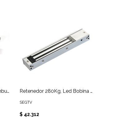
Cerradura de pivote para embutir. Temporizador 12 VDC
Retenedor 280Kg, Led Bobina 100% cobre
SEGTV
$ 42.312