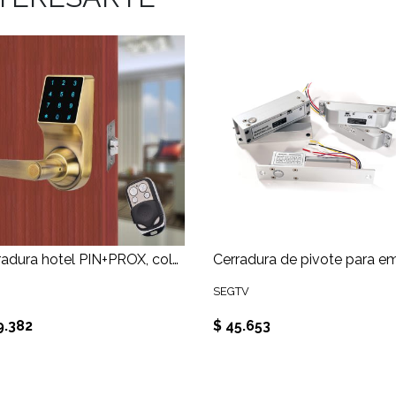
Cerradura hotel PIN+PROX, color dorada
SEGTV
9.382
$ 45.653