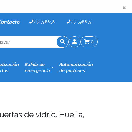
×
×
Contacto
232598858
232598859
0
tización
Salida de
Automatización
rtas
emergencia
de portones
ertas de vidrio. Huella,