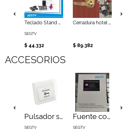
Kit de alarma local pantalla LCD receptores inalámbricos
Teclado Stand Alone más salida wiegand , clave y proximidad
Cerradura hotel PIN+PROX, color dorada
SEGTV
$ 44.332
$ 89.382
$ 1.27
ACCESORIOS
Kit citófono simple marca Kocom modelo KDP-501AM + MS-2D
Pulsador sobrepuesto plástico
Fuente con cargador de batería, temporizador y gabinete 220VAC 5Ah
SEGTV
SEGTV