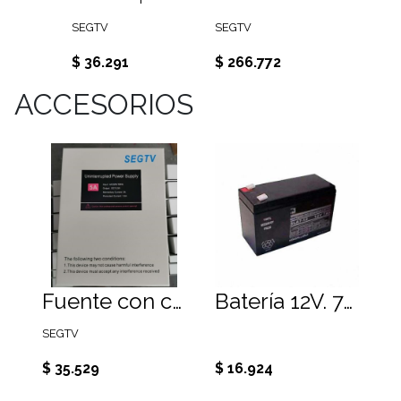
SEGTV
SEGTV
SEGTV
$ 36.291
$ 266.772
$ 145
ACCESORIOS
Fuente con cargador de batería, temporizador y gabinete 220VAC 5Ah
Batería 12V. 7A. libre de mantención
SEGTV
$ 35.529
$ 16.924