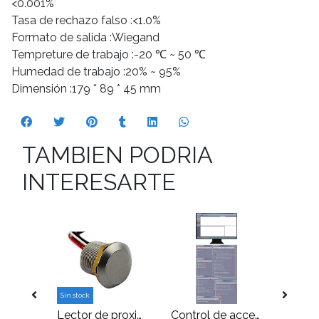
<0.001%
Tasa de rechazo falso :<1.0%
Formato de salida :Wiegand
Tempreture de trabajo :-20 ℃ ~ 50 ℃
Humedad de trabajo :20% ~ 95%
Dimensión :179 * 89 * 45 mm
TAMBIEN PODRIA
INTERESARTE
Sin stock
Tarjeta de proximidad, frecuencia de trabajo13,56mhZ
Lector de proximidad tipo botón metálico EM 125Khz
Control de acceso 4 puertas IP