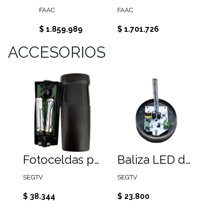
FAAC
FAAC
ROSSI
6
$ 1.859.989
$ 1.701.726
$ 265
ACCESORIOS
Fotoceldas para portones receptor cableado, Transmisor con batería.
Baliza LED destellante AC/DC 12 a 265
SEGTV
SEGTV
$ 38.344
$ 23.800