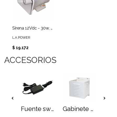
Sirena 12Vdc - 30w, 2 tonalidades SIR3631
L.A.POWER
$ 19.172
ACCESORIOS
Fuente metàlica 220VAC, 12Vdc-3A
Fuente switching 220 Vac, 12Vdc 2A sin enchufe, sin conector
Gabinete metálico sirena 15w