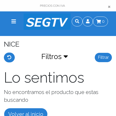
×
×
PRECIOS CON IVA
0
NICE
Filtros
Filtrar
Lo sentimos
No encontramos el producto que estas
buscando
Volver al inicio