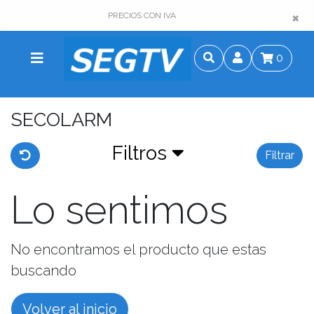
×
×
PRECIOS CON IVA
0
SECOLARM
Filtros
Filtrar
Lo sentimos
No encontramos el producto que estas
buscando
Volver al inicio