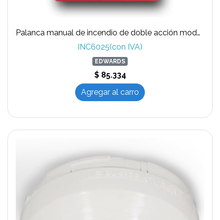
Palanca manual de incendio de doble acción modelo SIGA -278, marca EDWARDS
INC6025(con IVA)
EDWARDS
$ 85.334
Agregar al carro