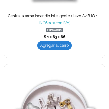
Central alarma incendio inteligente 1 lazo A/B IO 1000G-2SP marca EDWARDS
INC6001(con IVA)
EDWARDS
$ 1.063.066
Agregar al carro