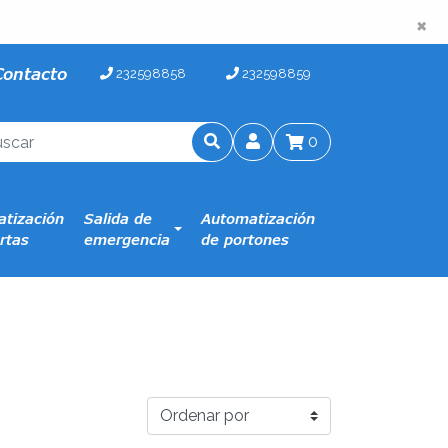
×
×
Contacto
232598858
232598859
0
tización
Salida de
Automatización
rtas
emergencia
de portones