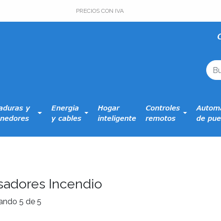
PRECIOS CON IVA
aduras y
Energia
Hogar
Controles
Automa
nedores
y cables
inteligente
remotos
de pue
sadores Incendio
ando 5 de 5