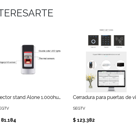
NTERESARTE
Lector stand Alone 1.000huella y 2.000 tarjeta 125Khz
EGTV
SEGTV
 81.184
$ 123.382