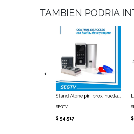
TAMBIEN PODRIA I
Pulsera de proximidad para lectoras 125Khz color azúl
Stand Alone pin, prox, huella, interior
SEGTV
S
$ 54.517
$