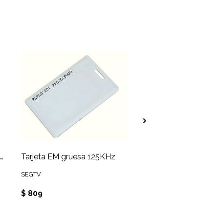
Cerradura para puertas de vidrio. Huella, clave, tarjeta
Tarjeta EM gruesa 125KHz
Tarjeta tipo llevero 
SEGTV
SEGTV
$ 809
$ 1.941