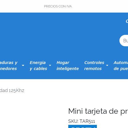
PRECIOS CON IVA
aduras y
Energia
Hogar
Controles
Automa
nedores
y cables
inteligente
remotos
de pue
midad 125Khz
Mini tarjeta de 
SKU: TAR511