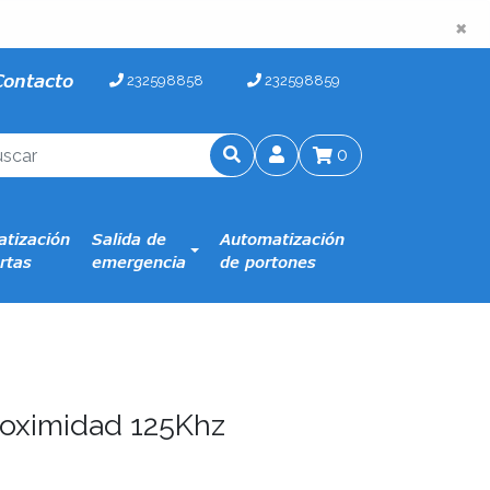
×
×
Contacto
232598858
232598859
0
tización
Salida de
Automatización
rtas
emergencia
de portones
proximidad 125Khz