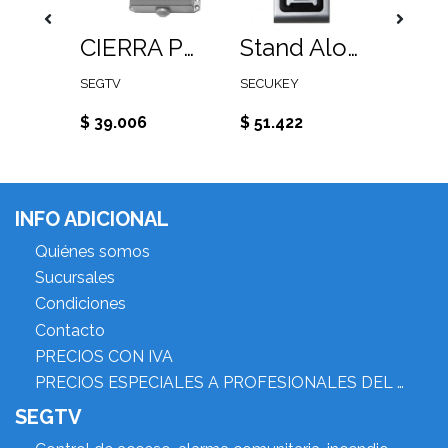
Cable paralelo 2x24 AWG, color blanco, 100 mts.
CIERRA PUERTAS AJUSTE DE VELOCIDAD Y FUERZA PARA PUERTAS DE HASTA 80Kg
Stand Alone teclado+ proximidad metálico uso exterior metálico. 2.000 usuarios. Salida Wiegand 26
SEGTV
SECUKEY
SECUK
$ 39.006
$ 51.422
$ 71.
INFO ADICIONAL
Quiénes somos
Sucursales
Condiciones
Contacto
PRECIOS CON IVA
PRECIOS ESPECIALES A PROFESIONALES DEL RUBRO
SEGTV