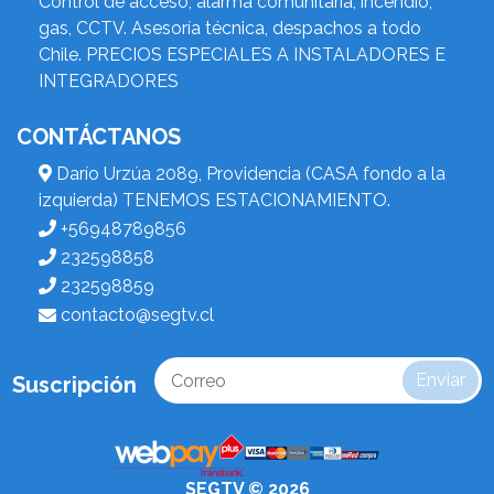
Control de acceso, alarma comunitaria, incendio,
gas, CCTV. Asesoría técnica, despachos a todo
Chile. PRECIOS ESPECIALES A INSTALADORES E
INTEGRADORES
CONTÁCTANOS
Darío Urzúa 2089, Providencia (CASA fondo a la
izquierda) TENEMOS ESTACIONAMIENTO.
+56948789856
232598858
232598859
contacto@segtv.cl
Enviar
Suscripción
SEGTV © 2026