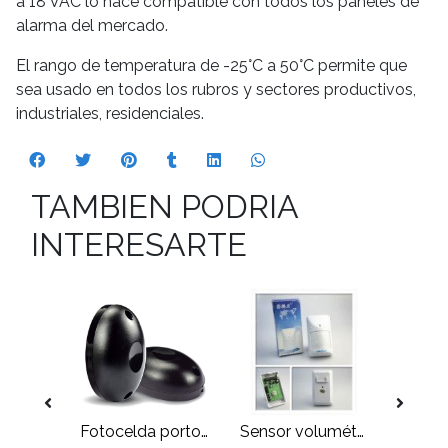
a 18 VAC lo hace compatible con todos los paneles de
alarma del mercado.
El rango de temperatura de -25°C a 50°C permite que
sea usado en todos los rubros y sectores productivos,
industriales, residenciales.
TAMBIEN PODRIA
INTERESARTE
Kit de alarma GSM 4G TUYA SMART WIFI inalámbrica 433Mhz
Fotocelda portones
Sensor volumétrico infrarrojo