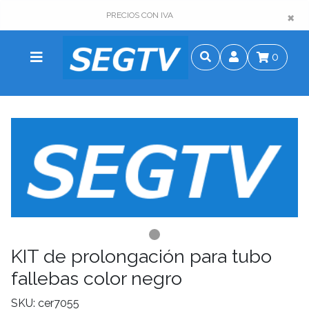
×
×
PRECIOS CON IVA
0
KIT de prolongación para tubo
fallebas color negro
SKU: cer7055