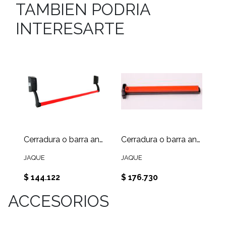
TAMBIEN PODRIA
INTERESARTE
Cerradura o barra antipánico push , incluye barra 1,2 metro color rojo, manillones color gris o negro
Cerradura o barra antipánico Touch ( negro /rojo) marca JAQUE T-300 B/N
JAQUE
JAQUE
$ 144.122
$ 176.730
ACCESORIOS