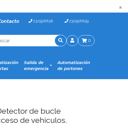
×
×
Contacto
232598858
232598859
0
tización
Salida de
Automatización
rtas
emergencia
de portones
etector de bucle
cceso de vehículos.