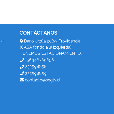
CONTÁCTANOS
ía
Darío Urzúa 2089, Providencia
(CASA fondo a la izquierda)
TENEMOS ESTACIONAMIENTO.
+56948789856
232598858
232598859
contacto@segtv.cl