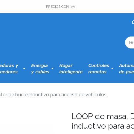
PRECIOS CON IVA
aduras y
Energia
Hogar
Controles
Automa
nedores
y cables
inteligente
remotos
de pue
or de bucle inductivo para acceso de vehículos.
LOOP de masa. D
inductivo para a