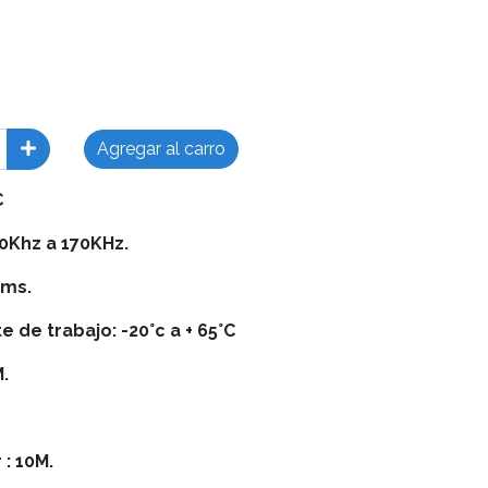
Agregar al carro
C
20Khz a 170KHz.
0ms.
de trabajo: -20°c a + 65°C
.
: 10M.