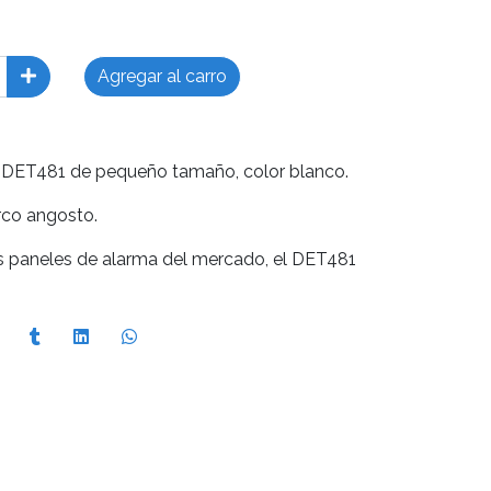
Agregar al carro
 DET481 de pequeño tamaño, color blanco.
rco angosto.
s paneles de alarma del mercado, el DET481