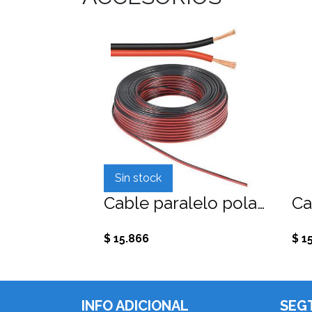
Sin stock
Cable paralelo polarizado rojo/negro 2x24 AWG, aleación 100 mts.
$ 15.866
$ 1
INFO ADICIONAL
SEG