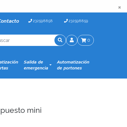
×
×
Contacto
232598858
232598859
0
tización
Salida de
Automatización
rtas
emergencia
de portones
puesto mini