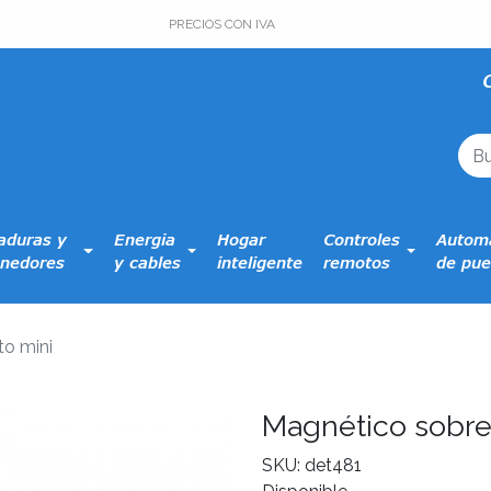
PRECIOS CON IVA
aduras y
Energia
Hogar
Controles
Automa
nedores
y cables
inteligente
remotos
de pue
o mini
Magnético sobre
SKU: det481