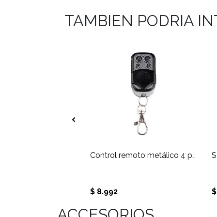
TAMBIEN PODRIA I
Kit de alarma local pantalla LCD , inalambrica
Control remoto metálico 4 pulsadores compatible con centrales GSM 433M
S
0
$ 8.992
$
ACCESORIOS