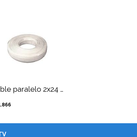
Cable paralelo 2x24 AWG, color blanco, 100 mts.
5.866
TV