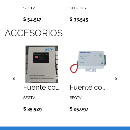
SEGTV
SECUKEY
SEGTV
$ 54.517
$ 33.545
$ 42.3
ACCESORIOS
Transformador 220Vac/16Vac 3A.
Fuente con cargador de batería, temporizador y gabinete 220VAC 5Ah
Fuente con temporizador 220VAC/12 VDC
SEGTV
SEGTV
$ 35.529
$ 25.097
$ 11.4