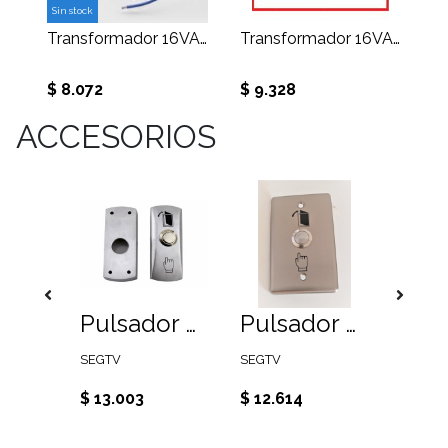
Sin stock
Transformador 16VAC 1,5 A
Transformador 16VAC 2 A
$ 8.072
$ 9.328
ACCESORIOS
Pulsador sobrepuesto plástico
Pulsador de salida sobrepuesto metálico con iluminación
Pulsador de salida metálico para caja de distribuc
SEGTV
SEGTV
SEGTV
$ 13.003
$ 12.614
$ 7.37