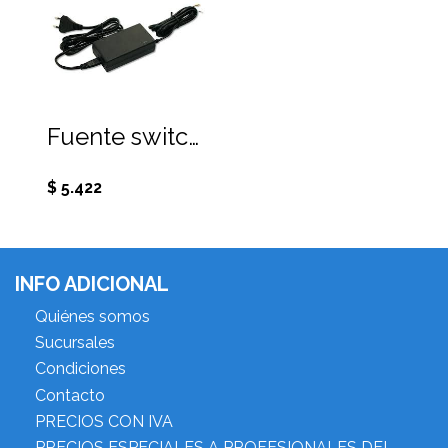
Fuente switching 220 Vac, 12Vdc 2A sin enchufe, sin conector
$ 5.422
INFO ADICIONAL
Quiénes somos
Sucursales
Condiciones
Contacto
PRECIOS CON IVA
PRECIOS ESPECIALES A PROFESIONALES DEL RUBRO