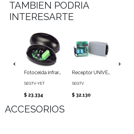
TAMBIEN PODRIA
INTERESARTE
Brazo hidráulico hasta 150 Kg para puertas de uso peatones
Fotocelda infrarroja cableada universal para portones YET 607
Receptor UNIVERSAL 268 a 868 MHZ
SEGTV-YET
SEGTV
$ 23.334
$ 32.130
$ 184
ACCESORIOS