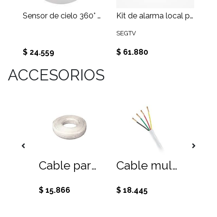
Sensor de cielo 360° DUAL.
Kit de alarma local pantalla LCD , inalambrica
SEGTV
$ 24.559
$ 61.880
ACCESORIOS
Cable UTP NHTD CAT5E par trenzado 2 pares, 100% cobre. Rollo de 100 metros
Cable paralelo 2x24 AWG, color blanco, 100 mts.
Cable multipar PIN4, aleación, 100M.
$ 15.866
$ 18.445
$ 32.1