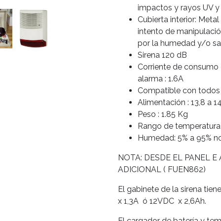
impactos y rayos UV y
Cubierta interior: Met
intento de manipulació
por la humedad y/o sa
Sirena 120 dB
Corriente de consumo d
alarma : 1.6A
Compatible con todos 
Alimentación : 13,8 a 1
Peso : 1.85 Kg
Rango de temperatura 
Humedad: 5% a 95% n
NOTA: DESDE EL PANEL E
ADICIONAL ( FUEN862)
El gabinete de la sirena tie
x 1,3A ó 12VDC x 2,6Ah.
El cargador de batería y tem