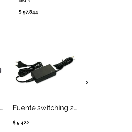
SEGTV
$ 97.844
eptor de señal 433 memoriza hasta 35 controles
Fuente switching 220 Vac, 12Vdc 2A sin enchufe, sin conector
$ 5.422
$ 10.605