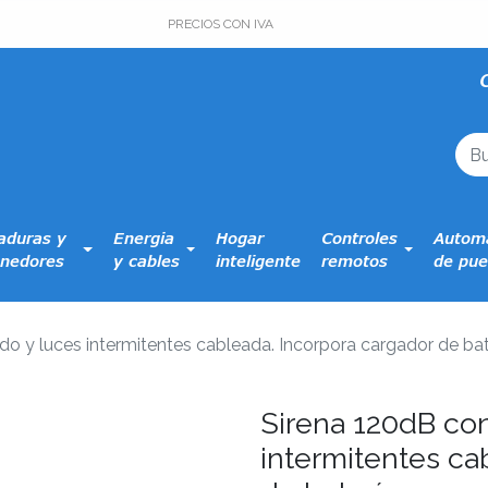
PRECIOS CON IVA
aduras y
Energia
Hogar
Controles
Automa
nedores
y cables
inteligente
remotos
de pue
do y luces intermitentes cableada. Incorpora cargador de bat
Sirena 120dB con
intermitentes ca