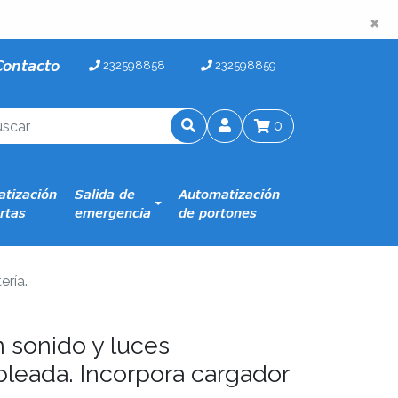
×
×
Contacto
232598858
232598859
0
tización
Salida de
Automatización
rtas
emergencia
de portones
ería.
 sonido y luces
bleada. Incorpora cargador