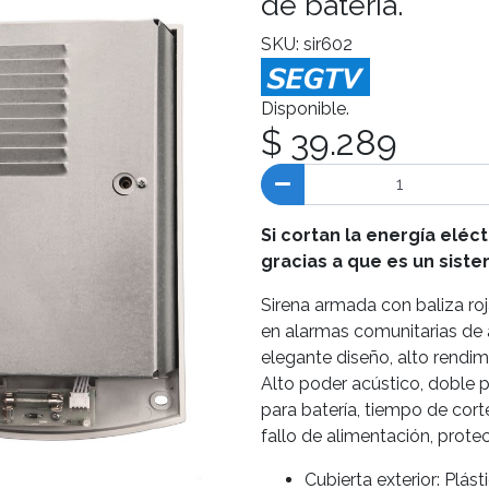
de batería.
SKU: sir602
Disponible.
$ 39.289
Si cortan la energía eléct
gracias a que es un sist
Sirena armada con baliza r
en alarmas comunitarias de a
elegante diseño, alto rendimi
Alto poder acústico, doble p
para batería, tiempo de cor
fallo de alimentación, prote
Cubierta exterior: Plá