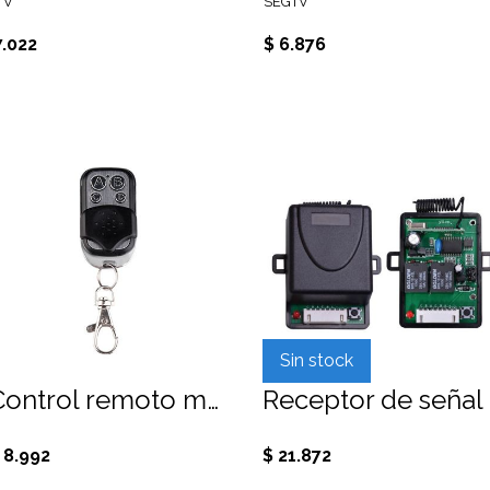
TV
SEGTV
7.022
$ 6.876
Sin stock
Control remoto metálico 4 pulsadores compatible con centrales GSM 433M
Rec
 8.992
$ 21.872