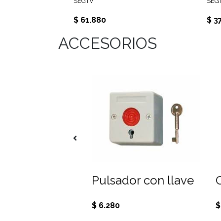
SEGTV
SEG
$ 61.880
$ 3
ACCESORIOS
Batería 12V. 1,3A. Libre de Mantención
Pulsador con llave
5
$ 6.280
$