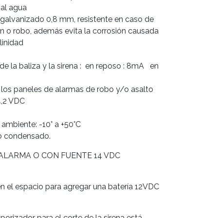
 al agua
al galvanizado 0,8 mm, resistente en caso de
n o robo, además evita la corrosión causada
linidad
e la baliza y la sirena : en reposo : 8mA en
los paneles de alarmas de robo y/o asalto
4,2 VDC
ambiente: -10° a +50°C
o condensado.
 ALARMA O CON FUENTE 14 VDC
nen el espacio para agregar una batería 12VDC
porizador para el corte de la sirena está