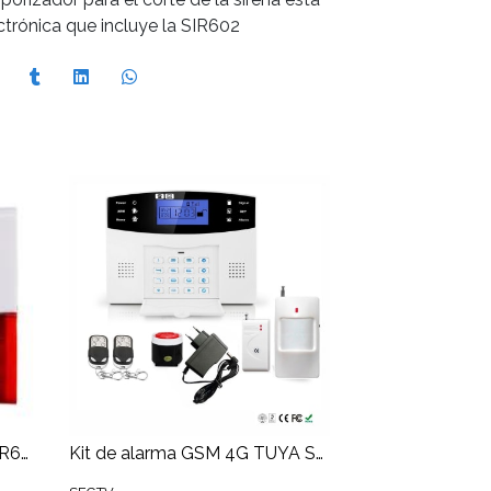
ectrónica que incluye la SIR602
Mini sirena con baliza roja SIR620
Kit de alarma GSM 4G TUYA SMART WIFI inalámbrica 433Mhz