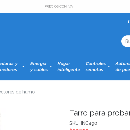
PRECIOS CON IVA
aduras y
Energia
Hogar
Controles
Automa
nedores
y cables
inteligente
remotos
de pue
tectores de humo
Tarro para prob
SKU: INC490