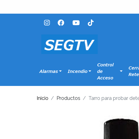
Control
Cerr
Alarmas
Incendio
de
Rete
Acceso
Inicio
Productos
Tarro para probar de