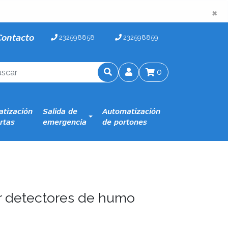
×
×
Contacto
232598858
232598859
0
tización
Salida de
Automatización
rtas
emergencia
de portones
ar detectores de humo