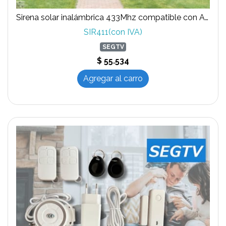
Sirena solar inalámbrica 433Mhz compatible con ALAR408 y ALAR403
SIR411(con IVA)
SEGTV
$ 55.534
Agregar al carro