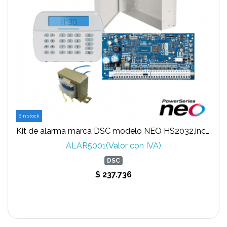
Sin stock
Kit de alarma marca DSC modelo NEO HS2032,incluye teclado icono LCD HS2LCD transformador y gabinete
ALAR5001(Valor con IVA)
DSC
$ 237.736