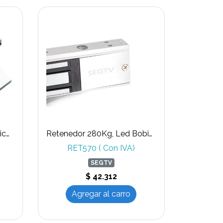
Retenedor electromagnético 180 Kg ( sin timmer )
Retenedor 280Kg, Led Bobina 100% cobre
RET570 ( Con IVA)
SEGTV
$ 42.312
Agregar al carro