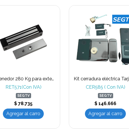
Retenedor 280 Kg para exterior, sin timmer
RET571(Con IVA)
CER585 ( Con IVA)
SEGTV
SEGTV
$ 78.735
$ 146.666
Agregar al carro
Agregar al carro