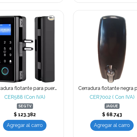
Cerradura flotante para puerta de vidrio de ABATIR, huella clave, tarjeta 13,56Mhz
CER588 (Con IVA)
CER7002 ( Con IVA)
SEGTV
JAQUE
$ 123.382
$ 68.743
Agregar al carro
Agregar al carro