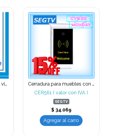
Cerradura para puertas de vidrio. Huella, clave, tarjeta
Cerradura para muebles con tarjeta de proximidad RFID 125 Kz
CER561 ( valor con IVA )
SEGTV
$ 34.069
Agregar al carro