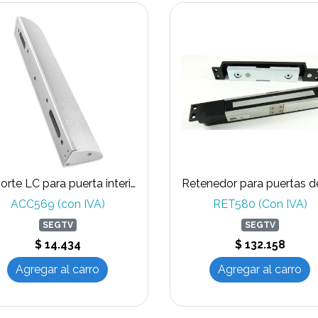
Soporte LC para puerta interior para RET570
ACC569 (con IVA)
RET580 (Con IVA)
SEGTV
SEGTV
$ 14.434
$ 132.158
Agregar al carro
Agregar al carro