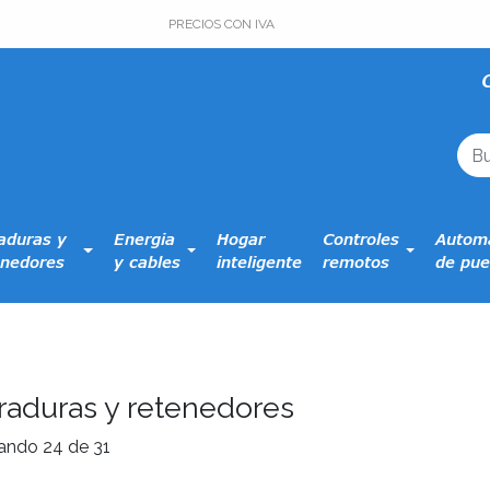
PRECIOS CON IVA
aduras y
Energia
Hogar
Controles
Automa
nedores
y cables
inteligente
remotos
de pue
raduras y retenedores
ando 24 de 31