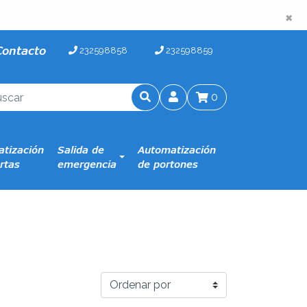
×
×
Contacto
232598858
232598859
0
tización
Salida de
Automatización
rtas
emergencia
de portones