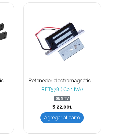
Retenedor electromagnético para embutir en puerta de vaivén
Retenedor electromagnético para 60KG
RET578 ( Con IVA)
SEGTV
$ 22.001
Agregar al carro