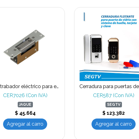
Destrabador eléctrico para embutir con debloqueo para barra antipánico T707-00
CER7026 (Con IVA)
CER587 (Con IVA)
JAQUE
SEGTV
$ 45.664
$ 123.382
Agregar al carro
Agregar al carro