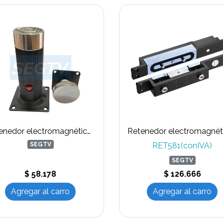
Retenedor electromagnético para puertas corta fuego o de emergencia modelo HC 802
SEGTV
RET581(conIVA)
SEGTV
$ 58.178
$ 126.666
Agregar al carro
Agregar al carro