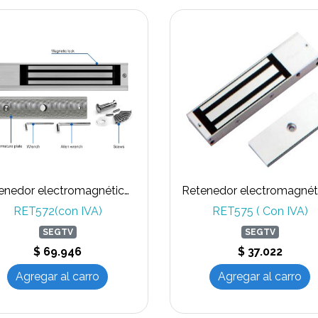
Retenedor electromagnético 280Kg para uso en exterior
RET572(con IVA)
RET575 ( Con IVA)
SEGTV
SEGTV
$ 69.946
$ 37.022
Agregar al carro
Agregar al carro