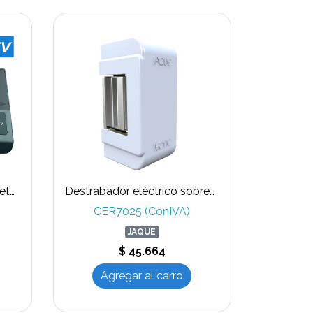
Kit cerradura eléctrica Tarjeta 13,56 Mhz, clave, huella, WIFI APP TUYA uso interior y exterior
Destrabador eléctrico sobrepuesto para barra antipánico.
CER7025 (ConIVA)
JAQUE
$ 45.664
Agregar al carro