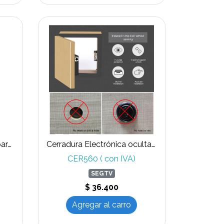
Cerradura flotante negra para puertas de vidrio templado
Cerradura Electrónica oculta para armario, cajón de madera.
CER560 ( con IVA)
SEGTV
$ 36.400
Agregar al carro