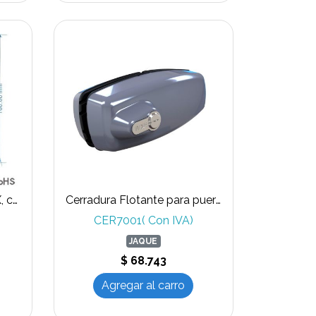
Cerradura hotel PIN+PROX, color dorada
Cerradura Flotante para puertas de vidrio DE 10 A 12mm CER7001
CER7001( Con IVA)
JAQUE
$ 68.743
Agregar al carro