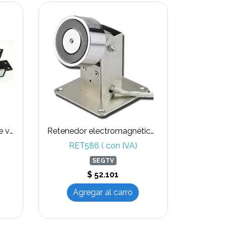
Retenedor para puertas de vaivén con timmer y sensor de estado de puerta
Retenedor electromagnético para salidas de emergencia con montaje en puertas de vidrio DH-60U
RET586 ( con IVA)
SEGTV
$ 52.101
Agregar al carro